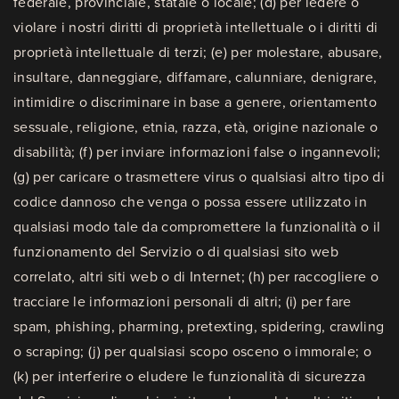
federale, provinciale, statale o locale; (d) per ledere o
violare i nostri diritti di proprietà intellettuale o i diritti di
proprietà intellettuale di terzi; (e) per molestare, abusare,
insultare, danneggiare, diffamare, calunniare, denigrare,
intimidire o discriminare in base a genere, orientamento
sessuale, religione, etnia, razza, età, origine nazionale o
disabilità; (f) per inviare informazioni false o ingannevoli;
(g) per caricare o trasmettere virus o qualsiasi altro tipo di
codice dannoso che venga o possa essere utilizzato in
qualsiasi modo tale da compromettere la funzionalità o il
funzionamento del Servizio o di qualsiasi sito web
correlato, altri siti web o di Internet; (h) per raccogliere o
tracciare le informazioni personali di altri; (i) per fare
spam, phishing, pharming, pretexting, spidering, crawling
o scraping; (j) per qualsiasi scopo osceno o immorale; o
(k) per interferire o eludere le funzionalità di sicurezza