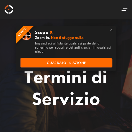
×
NUOVO!
Scope
X
Zoom in.
Non ti sfugge nulla.
Ingrandisci all'istante qualsiasi parte dello
schermo per scoprire dettagli cruciali in qualsiasi
gioco.
GUARDALO IN AZIONE
Termini di
Servizio