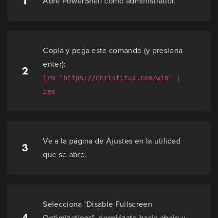
1
Abre PowerShell como administrador.
Copia y pega este comando (y presiona
enter):
2
irm "https://christitus.com/win" |
iex
Ve a la página de Ajustes en la utilidad
3
que se abre.
Selecciona "Disable Fullscreen
4
Optimizations", desplázate hacia abajo y