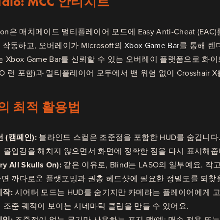
 Halo: MCC 안티치트
llection은 매치메이드 멀티플레이어 모드에 Easy Anti-Cheat (EAC
작동하고, 오버레이가 Microsoft의
Xbox Game Bar
를 통해 렌
ries는 Xbox Game Bar를 신뢰할 수 있는 오버레이 플랫폼으
 런 포함)과 멀티플레이어 모두에서 밴 위험 없이 Crosshair 
서의 최적 활용법
 (캠페인):
블라인드 스컬은 조준점을 포함한 HUD를 숨깁니다. Cr
런의 몰입감을 해치지 않으면서 화면에 정확한 점을 다시 표시해줍
y All Skulls On):
같은 이유로, Blind는 LASO의 일부예요. 
면 까다로운 플랫포밍과 권총 헤드샷에 필요한 정밀도를 되찾을
제작:
시어터 모드는 HUD를 숨기지만 카메라는 플레이어에게 
 조준 궤적이 보이는 시네마틱 클립을 만들 수 있어요.
게임:
조준점이 없는 무기만 사용하는 포지 맵(예: 맨손 전용 또는