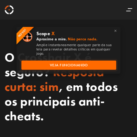
×
NOVO!
Scope
X
Aproxime a mira.
Não perca nada.
Amplie instantaneamente qualquer parte da sua
tela para revelar detalhes críticos em qualquer
O Crosshair X é
jogo.
VEJA FUNCIONANDO
seguro?
Resposta
curta: sim
, em todos
os principais anti-
cheats.